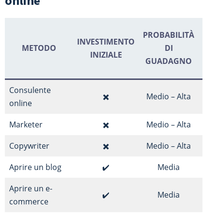
online
SE
PROBABILITÀ
INVESTIMENTO
METODO
DI
INIZIALE
PAR
GUADAGNO
I
Consulente
✖️
Medio – Alta
online
Marketer
✖️
Medio – Alta
Copywriter
✖️
Medio – Alta
Aprire un blog
✔️
Media
Aprire un e-
✔️
Media
commerce