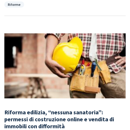
Categorie
Riforme
Riforma edilizia, “nessuna sanatoria”:
permessi di costruzione online e vendita di
immobili con difformità