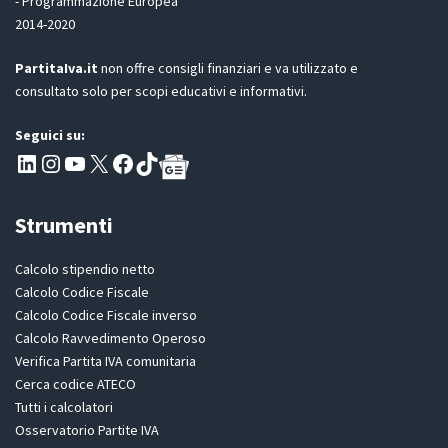
- Programmazione Europea
2014-2020
PartitaIva.it
non offre consigli finanziari e va utilizzato e
consultato solo per scopi educativi e informativi.
Seguici su:
Pagina LinkedIn PartitaIva
Instagram
Canale YouTube Evoluzione - Partitaiva.it
X
Segui PartitaIva su Facebook
TikTok
Strumenti
Calcolo stipendio netto
Calcolo Codice Fiscale
Calcolo Codice Fiscale inverso
Calcolo Ravvedimento Operoso
Verifica Partita IVA comunitaria
Cerca codice ATECO
Tutti i calcolatori
Osservatorio Partite IVA