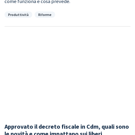
come funziona e cosa prevede.
Categorie
Produttività
Riforme
Approvato il decreto fiscale in Cdm, quali sono
le novità e come impattano sui liberi