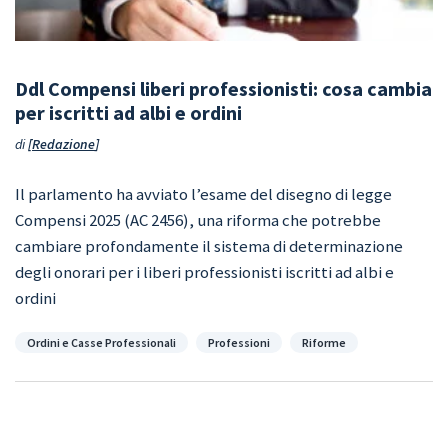
Ddl Compensi liberi professionisti: cosa cambia
per iscritti ad albi e ordini
di
Redazione
Il parlamento ha avviato l’esame del disegno di legge
Compensi 2025 (AC 2456), una riforma che potrebbe
cambiare profondamente il sistema di determinazione
degli onorari per i liberi professionisti iscritti ad albi e
ordini
Categorie
Ordini e Casse Professionali
Professioni
Riforme