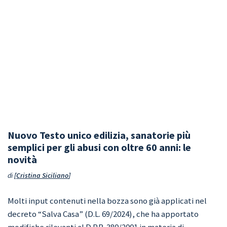
Nuovo Testo unico edilizia, sanatorie più
semplici per gli abusi con oltre 60 anni: le
novità
di
Cristina Siciliano
Molti input contenuti nella bozza sono già applicati nel
decreto “Salva Casa” (D.L. 69/2024), che ha apportato
modifiche rilevanti al D.P.R. 380/2001 in materia di