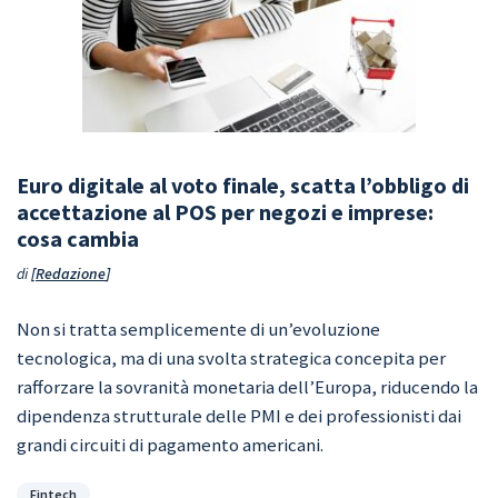
Euro digitale al voto finale, scatta l’obbligo di
accettazione al POS per negozi e imprese:
cosa cambia
di
Redazione
Non si tratta semplicemente di un’evoluzione
tecnologica, ma di una svolta strategica concepita per
rafforzare la sovranità monetaria dell’Europa, riducendo la
dipendenza strutturale delle PMI e dei professionisti dai
grandi circuiti di pagamento americani.
Categorie
Fintech