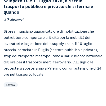
Sciopero 10 e 11 luglio 2026, a rischio
trasporto pubblico e privato: chi si ferma e
quando
di
Redazione
Si preannunciano quarantott’ore di mobilitazione che
potrebbero comportare criticità per la mobilità dei
lavoratori e la gestione della supply chain. Il 10 luglio
braccia incrociate in Puglia (settore pubblico e privato),
stop del trasporto metropolitano a Bari e blocco nazionale
di 8 ore per il trasporto merci ferroviario. L’11 luglio le
proteste si sposteranno a Palermo con un’astensione di 24
ore nel trasporto locale.
Categorie
Lavoro