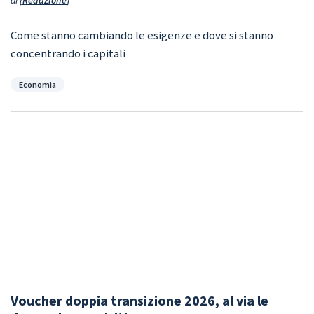
di
Redazione
Come stanno cambiando le esigenze e dove si stanno
concentrando i capitali
Categorie
Economia
Voucher doppia transizione 2026, al via le