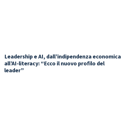
Leadership e AI, dall’indipendenza economica
all’AI-literacy: “Ecco il nuovo profilo del
leader”
di
Patrizia Penna
L’identikit del manager moderno: tra gestione dei bias
algoritmici, autonomia finanziaria femminile e capacità di
generare senso.
Categorie
Professioni