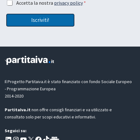
A
Accetta la nostra
privacy policy
*
z
c
i
c
o
Iscriviti!
e
n
t
e
t
t
a
u
z
a
i
G
o
D
n
P
e
R
G
D
Il Progetto Partitaiva.it è stato finanziato con fondo Sociale Europeo
P
- Programmazione Europea
R
2014-2020
*
PartitaIva.it
non offre consigli finanziari e va utilizzato e
consultato solo per scopi educativi e informativi.
Seguici su:
Pagina LinkedIn PartitaIva
Instagram
Canale YouTube Evoluzione - Partitaiva.it
X
Segui PartitaIva su Facebook
TikTok