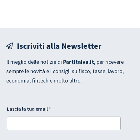
Iscriviti alla Newsletter
Il meglio delle notizie di
Partitaiva.it
, per ricevere
sempre le novità e i consigli su fisco, tasse, lavoro,
economia, fintech e molto altro.
A
Lascia la tua email
*
c
c
e
t
t
a