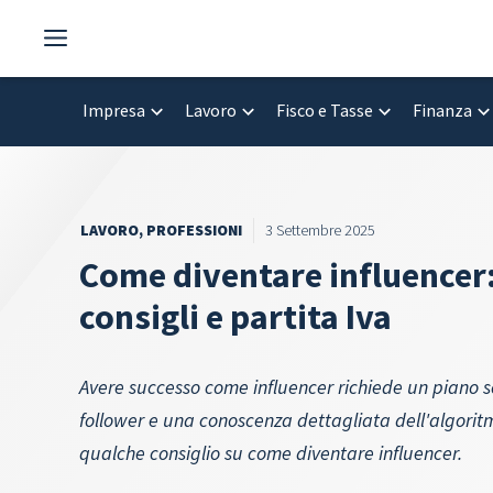
Vai
al
contenuto
Impresa
Lavoro
Fisco e Tasse
Finanza
LAVORO
,
PROFESSIONI
3 Settembre 2025
Come diventare influencer:
consigli e partita Iva
Avere successo come influencer richiede un piano so
follower e una conoscenza dettagliata dell'algorit
qualche consiglio su come diventare influencer.