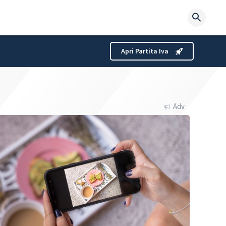
Searc
for:
Apri Partita Iva
Adv