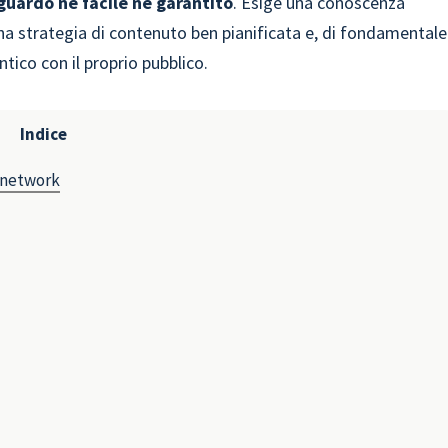
guardo né facile né garantito
. Esige una conoscenza
na strategia di contenuto ben pianificata e, di fondamentale
ntico con il proprio pubblico.
Indice
l network