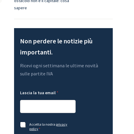
ostacolo non è il capitale: cosa
sapere
Non perdere le notizie più
importanti.
Ricevi ogni settimana le ultime novità
sulle partite IVA
L
t
Lascia la tua email
*
a
u
y
a
o
G
u
D
t
P
,
t
R
u
*
A
Accetta la nostra
privacy
a
c
policy
*