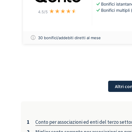
Bonifici istantan
Bonifici multipli
★
★
★
★
★
4.5
/5
30 bonifici/addebiti diretti al mese
Altri co
Conto per associazioni ed enti del terzo setto