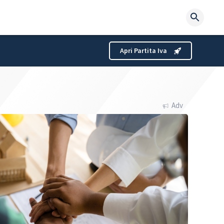
Searc
for:
Apri Partita Iva
Adv