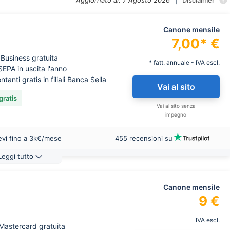
Aggiornato al: 7 Agosto 2026
|
Disclaimer
Canone mensile
7,00* €
 Business gratuita
* fatt. annuale - IVA escl.
EPA in uscita l'anno
tanti gratis in filiali Banca Sella
Vai al sito
gratis
Vai al sito senza
impegno
ievi fino a 3k€/mese
455 recensioni su
Leggi tutto
Canone mensile
9 €
IVA escl.
 Mastercard gratuita