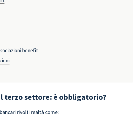
fit
sociazioni benefit
zioni
l terzo settore: è obbligatorio?
ancari rivolti realtà come:
;