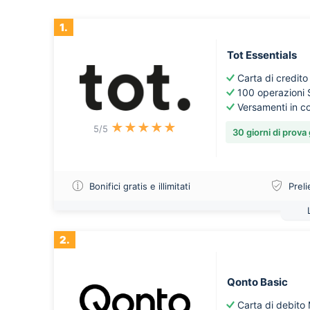
1.
Tot Essentials
Carta di credito
100 operazioni S
Versamenti in con
★
★
★
★
★
5
/5
30 giorni di prova 
Bonifici gratis e illimitati
Prel
2.
Qonto Basic
Carta di debito