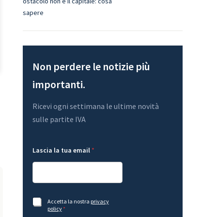
ostacolo non è il capitale: cosa
sapere
Non perdere le notizie più
importanti.
Ricevi ogni settimana le ultime novità
sulle partite IVA
l
L
Lascia la tua email
*
a
a
L
s
a
c
y
i
o
a
u
L
t
a
A
Accetta la nostra
privacy
e
s
c
policy
*