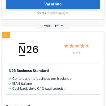
Vai al sito
Vai al sito senza impegno
Leggi di più
5.
★
★
★
★
★
4.5
/5
N26 Business Standard
Conto corrente business per freelance
IBAN italiano
Cashback dello 0,1% sugli acquisti