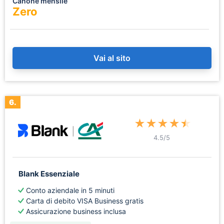
Canone mensile
Zero
Vai al sito
6.
★
★
★
★
★
4.5
/5
Blank Essenziale
Conto aziendale in 5 minuti
Carta di debito VISA Business gratis
Assicurazione business inclusa