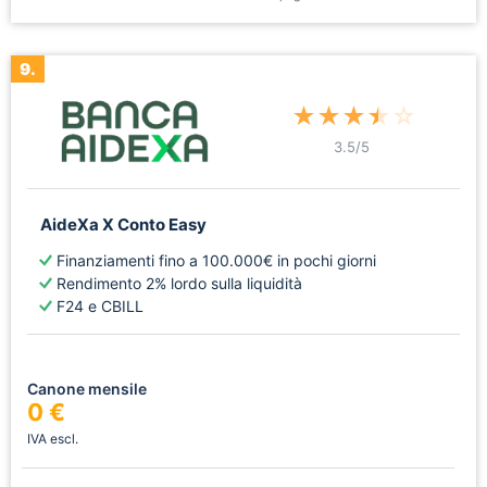
9.
★
★
★
★
☆
3.5
/5
AideXa X Conto Easy
Finanziamenti fino a 100.000€ in pochi giorni
Rendimento 2% lordo sulla liquidità
F24 e CBILL
Canone mensile
0 €
IVA escl.