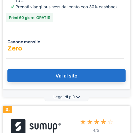
10%
Prenoti viaggi business dal conto con 30% cashback
Primi 60 giorni GRATIS
Canone mensile
Zero
Vai al sito
Leggi di più
3.
★
★
★
★
☆
4
/5