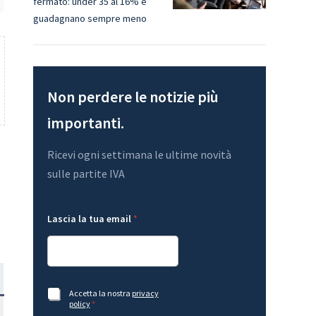
fermato: under 35 al 16% e
guadagnano sempre meno
Non perdere le notizie più
importanti.
Ricevi ogni settimana le ultime novità
sulle partite IVA
L
*
Lascia la tua email
*
a
A
s
c
c
c
i
e
a
t
A
t
c
a
A
Accetta la nostra
privacy
c
z
c
policy
*