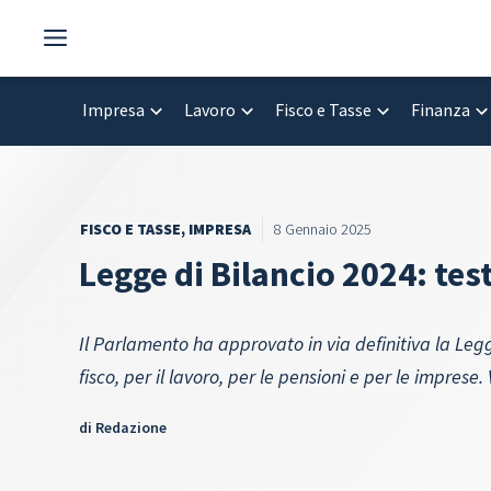
Vai
al
contenuto
Impresa
Lavoro
Fisco e Tasse
Finanza
FISCO E TASSE
,
IMPRESA
8 Gennaio 2025
Legge di Bilancio 2024: test
Il Parlamento ha approvato in via definitiva la Legg
fisco, per il lavoro, per le pensioni e per le imprese
di
Redazione