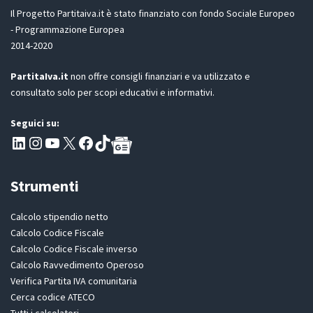
D
Il Progetto Partitaiva.it è stato finanziato con fondo Sociale Europeo
P
- Programmazione Europea
R
2014-2020
*
PartitaIva.it
non offre consigli finanziari e va utilizzato e
consultato solo per scopi educativi e informativi.
Seguici su:
Pagina LinkedIn PartitaIva
Instagram
Canale YouTube Evoluzione - Partitaiva.it
X
Segui PartitaIva su Facebook
TikTok
Strumenti
Calcolo stipendio netto
Calcolo Codice Fiscale
Calcolo Codice Fiscale inverso
Calcolo Ravvedimento Operoso
Verifica Partita IVA comunitaria
Cerca codice ATECO