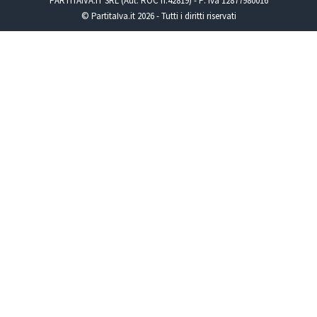
PARTITAIVA.IT SRL (Aut. ROC n.42819) - P. Iva 12877980016
© PartitaIva.it 2026 - Tutti i diritti riservati