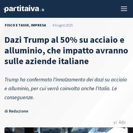
Vai
M
al
contenuto
FISCO E TASSE
,
IMPRESA
4 Giugno 2025
Dazi Trump al 50% su acciaio e
alluminio, che impatto avranno
sulle aziende italiane
Trump ha confermato l'innalzamento dei dazi su acciaio
e alluminio, per cui verrà coinvolta anche l'Italia. Le
conseguenze.
di
Redazione
Adv