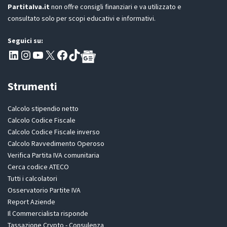
PartitaIva.it
non offre consigli finanziari e va utilizzato e
consultato solo per scopi educativi e informativi.
Seguici su:
Pagina LinkedIn PartitaIva
Instagram
Canale YouTube Evoluzione - Partitaiva.it
X
Segui PartitaIva su Facebook
TikTok
Strumenti
Calcolo stipendio netto
Calcolo Codice Fiscale
Calcolo Codice Fiscale inverso
Calcolo Ravvedimento Operoso
Verifica Partita IVA comunitaria
Cerca codice ATECO
Tutti i calcolatori
Osservatorio Partite IVA
Report Aziende
Il Commercialista risponde
Tassazione Crypto - Consulenza