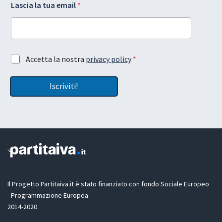
Lascia la tua email
*
u
D
a
P
l
R
a
l
A
a
c
*
A
Accetta la nostra
privacy policy
*
c
c
e
c
t
Iscriviti!
e
t
t
a
t
z
a
i
z
o
i
n
o
e
n
e
G
D
Il Progetto Partitaiva.it è stato finanziato con fondo Sociale Europeo
P
- Programmazione Europea
R
2014-2020
*