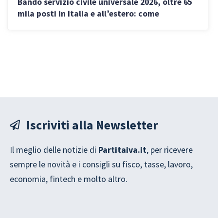
Bando servizio civile universale 2026, oltre 65
mila posti in Italia e all’estero: come
partecipare
Iscriviti alla Newsletter
Il meglio delle notizie di
Partitaiva.it
, per ricevere
sempre le novità e i consigli su fisco, tasse, lavoro,
economia, fintech e molto altro.
t
G