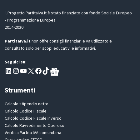
G
D
Il Progetto Partitaiva.it è stato finanziato con fondo Sociale Europeo
P
- Programmazione Europea
R
2014-2020
*
PartitaIva.it
non offre consigli finanziari e va utilizzato e
consultato solo per scopi educativi e informativi.
Seguici su:
Pagina LinkedIn PartitaIva
Instagram
Canale YouTube Evoluzione - Partitaiva.it
X
Segui PartitaIva su Facebook
TikTok
Strumenti
Calcolo stipendio netto
Calcolo Codice Fiscale
Calcolo Codice Fiscale inverso
Calcolo Ravvedimento Operoso
Verifica Partita IVA comunitaria
Cerca codice ATECO