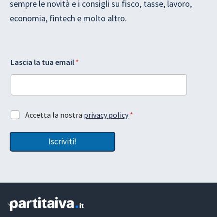
sempre le novità e i consigli su fisco, tasse, lavoro,
economia, fintech e molto altro.
L
Lascia la tua email
*
a
y
o
u
t
e
A
Accetta la nostra
privacy policy
*
m
c
a
c
i
Iscriviti!
e
l
t
L
t
a
a
s
z
c
i
i
o
a
n
e