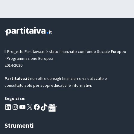
i
t
o
a
n
z
e
i
l
o
a
n
e
G
D
Il Progetto Partitaiva.it è stato finanziato con fondo Sociale Europeo
P
- Programmazione Europea
R
2014-2020
*
PartitaIva.it
non offre consigli finanziari e va utilizzato e
consultato solo per scopi educativi e informativi.
Seguici su:
Pagina LinkedIn PartitaIva
Instagram
Canale YouTube Evoluzione - Partitaiva.it
X
Segui PartitaIva su Facebook
TikTok
Strumenti