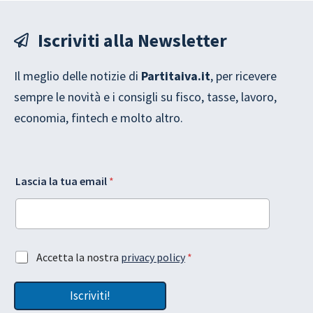
Iscriviti alla Newsletter
Il meglio delle notizie di
Partitaiva.it
, per ricevere
sempre le novità e i consigli su fisco, tasse, lavoro,
economia, fintech e molto altro.
G
t
Lascia la tua email
*
D
u
P
a
R
A
l
c
a
c
G
e
A
Accetta la nostra
privacy policy
*
D
t
c
P
t
c
R
a
Iscriviti!
e
z
t