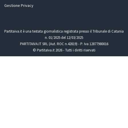
Gestione Privacy
Partitaiva.it è una testata giornalistica registrata presso il Tribunale di Catania
n. 01/2025 del 12/03/2025
PARTITAIVA.IT SRL (Aut. ROC n.42819) - P. Iva 12877980016
© PartitaIva.it 2026 - Tutti i diritti riservati