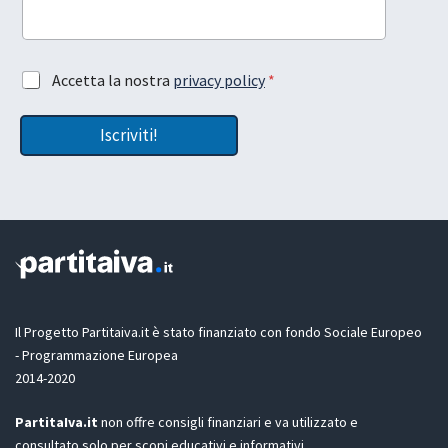
o
u
t
e
t
A
Accetta la nostra
privacy policy
*
m
u
c
a
a
c
i
L
Iscriviti!
e
l
a
t
L
s
t
a
c
a
s
i
z
c
a
i
i
o
a
n
*
e
A
G
c
D
c
Il Progetto Partitaiva.it è stato finanziato con fondo Sociale Europeo
P
e
- Programmazione Europea
R
t
2014-2020
*
t
a
PartitaIva.it
non offre consigli finanziari e va utilizzato e
z
i
consultato solo per scopi educativi e informativi.