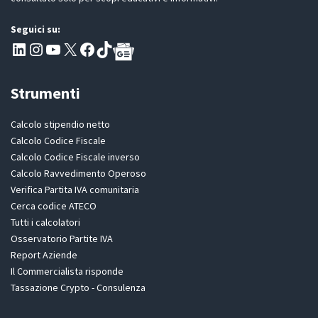
o
n
Seguici su:
e
Pagina LinkedIn PartitaIva
Instagram
Canale YouTube Evoluzione - Partitaiva.it
X
Segui PartitaIva su Facebook
TikTok
Strumenti
Calcolo stipendio netto
Calcolo Codice Fiscale
Calcolo Codice Fiscale inverso
Calcolo Ravvedimento Operoso
Verifica Partita IVA comunitaria
Cerca codice ATECO
Tutti i calcolatori
Osservatorio Partite IVA
Report Aziende
Il Commercialista risponde
Tassazione Crypto - Consulenza