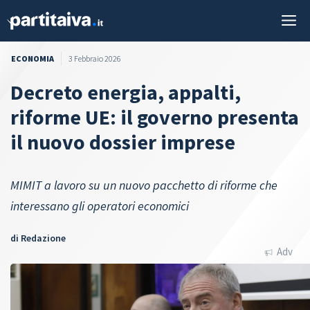
Vai
M
al
contenuto
ECONOMIA
3 Febbraio 2026
Decreto energia, appalti,
riforme UE: il governo presenta
il nuovo dossier imprese
MIMIT a lavoro su un nuovo pacchetto di riforme che
interessano gli operatori economici
di
Redazione
Adv