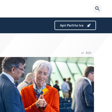
Searc
for:
Apri Partita Iva
Adv