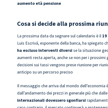
aumento età pensione
Cosa si decide alla prossima riu
La prossima data da segnare sul calendario è il
19
Luis Escrivá, esponente della banca, ha spiegato c
ha escluso interventi
diversi
se la situazione geo
aumenti resta aperta, anche se non per i prossimi gi
decisioni sui tassi vengono prese riunione per riun
anticipo su un percorso preciso
Il messaggio che arriva dal mondo dell’economia è c
dall’andamento dei prezzi in generale più che dalle
internazionali dovessero sgonfiarsi
rapidamente,
caso contrario, il mercato continuerà a proteggers