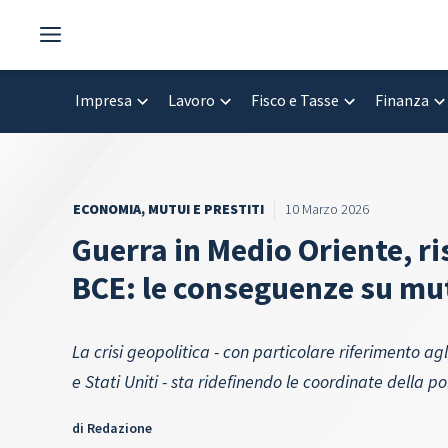
Vai
al
contenuto
Impresa
Lavoro
Fisco e Tasse
Finanza
ECONOMIA
,
MUTUI E PRESTITI
10 Marzo 2026
Guerra in Medio Oriente, r
BCE: le conseguenze su mut
La crisi geopolitica - con particolare riferimento ag
e Stati Uniti - sta ridefinendo le coordinate della 
di
Redazione