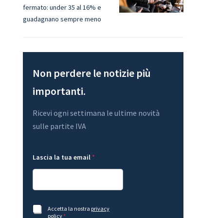
fermato: under 35 al 16% e
guadagnano sempre meno
Non perdere le notizie più
importanti.
Ricevi ogni settimana le ultime novità
sulle partite IVA
e
G
Lascia la tua email
*
m
D
a
P
i
R
l
*
t
A
u
c
a
c
A
Accetta la nostra
privacy
A
e
c
policy
*