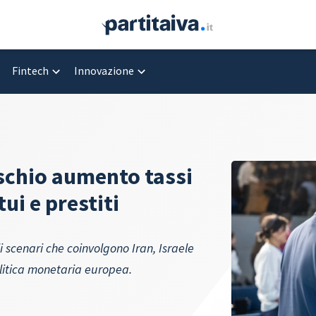
Fintech
Innovazione
ischio aumento tassi
ui e prestiti
li scenari che coinvolgono Iran, Israele
politica monetaria europea.