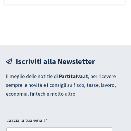
la spesa militare
Iscriviti alla Newsletter
Il meglio delle notizie di
Partitaiva.it
, per ricevere
sempre le novità e i consigli su fisco, tasse, lavoro,
economia, fintech e molto altro.
t
G
Lascia la tua email
*
u
D
a
P