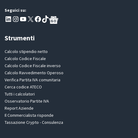
Seguici su:
Pagina LinkedIn PartitaIva
Instagram
Canale YouTube Evoluzione - Partitaiva.it
X
Segui PartitaIva su Facebook
TikTok
Strumenti
Calcolo stipendio netto
Calcolo Codice Fiscale
Calcolo Codice Fiscale inverso
Calcolo Ravvedimento Operoso
Verifica Partita IVA comunitaria
Cerca codice ATECO
Tutti i calcolatori
Osservatorio Partite IVA
Report Aziende
Il Commercialista risponde
Tassazione Crypto - Consulenza