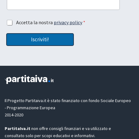
A
R
c
G
c
D
e
P
A
Accetta la nostra
privacy policy
*
t
R
c
t
l
c
a
a
Iscriviti!
e
z
t
i
t
o
a
n
z
e
i
G
o
D
n
P
e
R
G
D
Il Progetto Partitaiva.it è stato finanziato con fondo Sociale Europeo
P
- Programmazione Europea
R
2014-2020
*
PartitaIva.it
non offre consigli finanziari e va utilizzato e
consultato solo per scopi educativi e informativi.