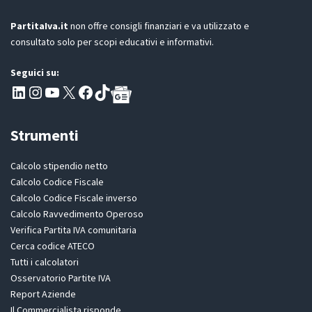
PartitaIva.it
non offre consigli finanziari e va utilizzato e
consultato solo per scopi educativi e informativi.
Seguici su:
Pagina LinkedIn PartitaIva
Instagram
Canale YouTube Evoluzione - Partitaiva.it
X
Segui PartitaIva su Facebook
TikTok
Strumenti
Calcolo stipendio netto
Calcolo Codice Fiscale
Calcolo Codice Fiscale inverso
Calcolo Ravvedimento Operoso
Verifica Partita IVA comunitaria
Cerca codice ATECO
Tutti i calcolatori
Osservatorio Partite IVA
Report Aziende
Il Commercialista risponde