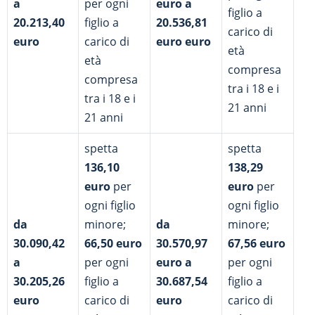
a
per ogni
euro a
figlio a
20.213,40
figlio a
20.536,81
carico di
euro
carico di
euro euro
età
età
compresa
compresa
tra i 18 e i
tra i 18 e i
21 anni
21 anni
spetta
spetta
136,10
138,29
euro
per
euro
per
ogni figlio
ogni figlio
da
minore;
da
minore;
30.090,42
66,50
euro
30.570,97
67,56
euro
a
per ogni
euro a
per ogni
30.205,26
figlio a
30.687,54
figlio a
euro
carico di
euro
carico di