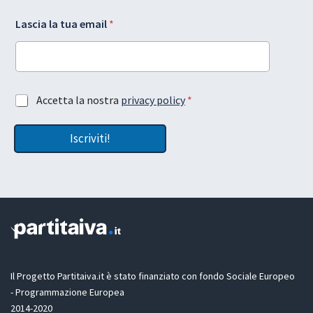
A
L
Lascia la tua email
*
c
a
c
y
e
o
t
u
t
t
a
*
A
Accetta la nostra
privacy policy
*
z
*
c
i
c
o
Iscriviti!
e
n
t
e
t
t
a
u
z
a
i
L
o
a
n
y
e
o
G
u
D
Il Progetto Partitaiva.it è stato finanziato con fondo Sociale Europeo
t
P
- Programmazione Europea
R
2014-2020
*