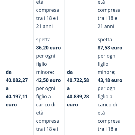
età
età
compresa
compresa
tra i 18 e i
tra i 18 e i
21 anni
21 anni
spetta
spetta
86,20 euro
87,58 euro
per ogni
per ogni
figlio
figlio
da
minore;
da
minore;
40.082,27
42,50
euro
40.722,58
43,18
euro
a
per ogni
a
per ogni
40.197,11
figlio a
40.839,28
figlio a
euro
carico di
euro
carico di
età
età
compresa
compresa
tra i 18 e i
tra i 18 e i