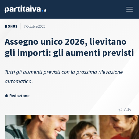
Vai
M
al
contenuto
BONUS
7 Ottobre 2025
Assegno unico 2026, lievitano
gli importi: gli aumenti previsti
Tutti gli aumenti previsti con la prossima rilevazione
automatica.
di
Redazione
Adv