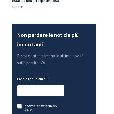
ostacolo non è il capitale: cosa
sapere
Non perdere le notizie più
importanti.
Ricevi ogni settimana le ultime novità
sulle partite IVA
t
Lascia la tua email
*
u
a
G
D
P
R
L
e
A
Accetta la nostra
privacy
a
m
c
policy
*
s