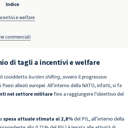
Indice
ncentivi e welfare
iche commerciali
o di tagli a incentivi e welfare
 il cosiddetto
burden shifting
, ovvero il progressivo
 Paesi alleati europei. All’interno della NATO, infatti, si fa
ti nel settore militare
fino a raggiungere l’obiettivo del
na
spesa attuale stimata al 2,8%
del PIL, all’interno della
rispondente allo 0,71% del PIL) è legata alle attività di