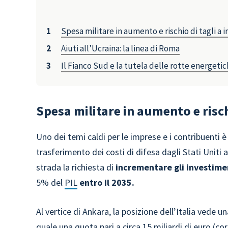
Spesa militare in aumento e rischio di tagli a i
Aiuti all’Ucraina: la linea di Roma
Il Fianco Sud e la tutela delle rotte energet
Spesa militare in aumento e rischi
Uno dei temi caldi per le imprese e i contribuenti è
trasferimento dei costi di difesa dagli Stati Uniti ai
strada la richiesta di
incrementare gli investimen
5% del
PIL
entro il 2035.
Al vertice di Ankara, la posizione dell’Italia vede u
quale una quota pari a circa 15 miliardi di euro (cor