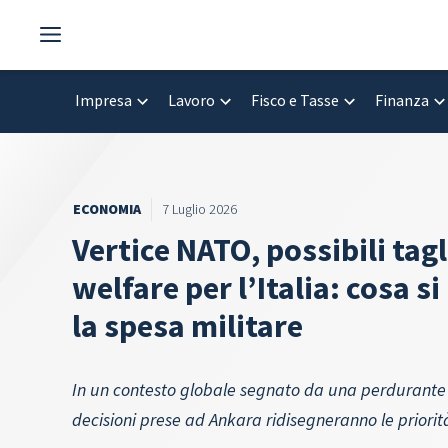
Vai
al
contenuto
Impresa
Lavoro
Fisco e Tasse
Finanza
ECONOMIA
7 Luglio 2026
Vertice NATO, possibili tagl
welfare per l’Italia: cosa s
la spesa militare
In un contesto globale segnato da una perdurante 
decisioni prese ad Ankara ridisegneranno le priorità