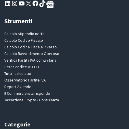
Pagina LinkedIn PartitaIva
Instagram
Canale YouTube Evoluzione - Partitaiva.it
X
Segui PartitaIva su Facebook
TikTok
Strumenti
Calcolo stipendio netto
Calcolo Codice Fiscale
Calcolo Codice Fiscale inverso
Calcolo Ravvedimento Operoso
Verifica Partita IVA comunitaria
Cerca codice ATECO
Tutti i calcolatori
Osservatorio Partite IVA
Report Aziende
Il Commercialista risponde
Tassazione Crypto - Consulenza
Categorie