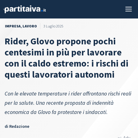
Vai
M
al
contenuto
IMPRESA
,
LAVORO
3 Luglio 2025
Rider, Glovo propone pochi
centesimi in più per lavorare
con il caldo estremo: i rischi di
questi lavoratori autonomi
Con le elevate temperature i rider affrontano rischi reali
per la salute. Una recente proposta di indennità
economica da Glovo fa protestare i sindacati.
di
Redazione
Adv