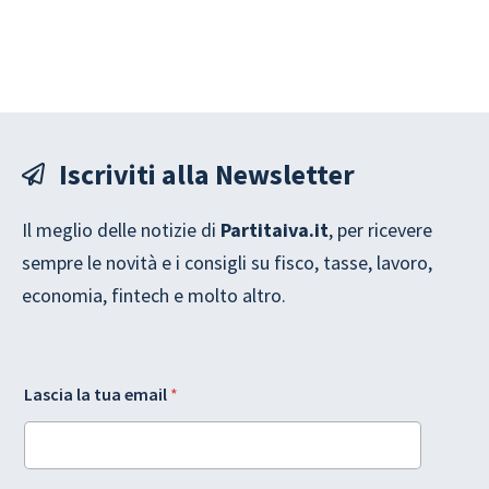
Iscriviti alla Newsletter
Il meglio delle notizie di
Partitaiva.it
, per ricevere
sempre le novità e i consigli su fisco, tasse, lavoro,
economia, fintech e molto altro.
G
t
Lascia la tua email
*
D
u
P
a
R
G
L
D
a
P