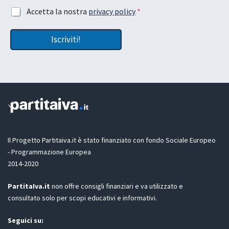
s
R
A
Accetta la nostra
privacy policy
*
c
e
c
i
m
c
a
a
Iscriviti!
e
L
i
t
a
l
t
y
a
o
z
u
i
t
o
n
e
G
D
Il Progetto Partitaiva.it è stato finanziato con fondo Sociale Europeo
P
- Programmazione Europea
R
2014-2020
*
PartitaIva.it
non offre consigli finanziari e va utilizzato e
consultato solo per scopi educativi e informativi.
Seguici su: