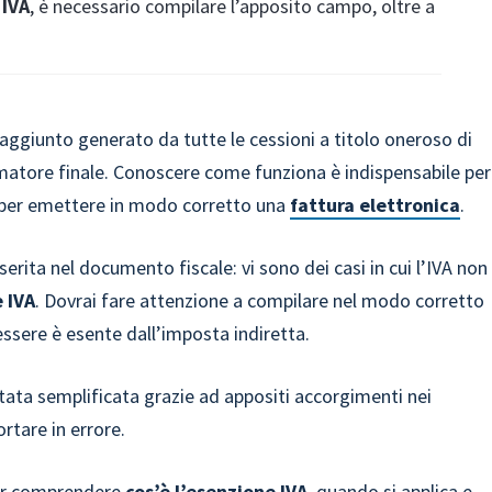
 IVA
, è necessario compilare l’apposito campo, oltre a
e aggiunto generato da tutte le cessioni a titolo oneroso di
umatore finale. Conoscere come funziona è indispensabile per
 e per emettere in modo corretto una
fattura elettronica
.
rita nel documento fiscale: vi sono dei casi in cui l’IVA non
 IVA
. Dovrai fare attenzione a compilare nel modo corretto
n essere è esente dall’imposta indiretta.
tata semplificata grazie ad appositi accorgimenti nei
rtare in errore.
per comprendere
cos’è l’esenzione IVA
, quando si applica e