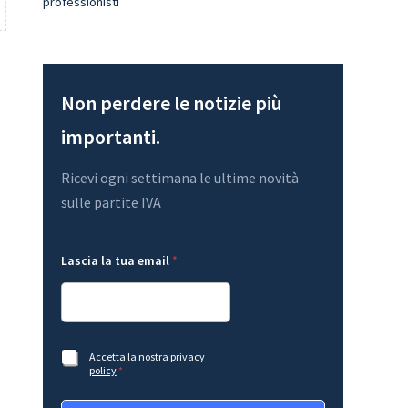
professionisti
Non perdere le notizie più
importanti.
Ricevi ogni settimana le ultime novità
sulle partite IVA
A
e
Lascia la tua email
*
c
m
c
a
e
i
t
l
t
e
a
m
z
a
A
Accetta la nostra
privacy
i
i
c
policy
*
o
l
c
n
L
e