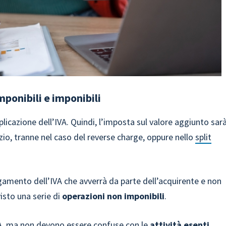
mponibili e imponibili
licazione dell’IVA. Quindi, l’imposta sul valore aggiunto sar
vizio, tranne nel caso del reverse charge, oppure nello
split
gamento dell’IVA che avverrà da parte dell’acquirente e non
visto una serie di
operazioni non imponibili
.
VA, ma non devono essere confuse con le
attività esenti
.