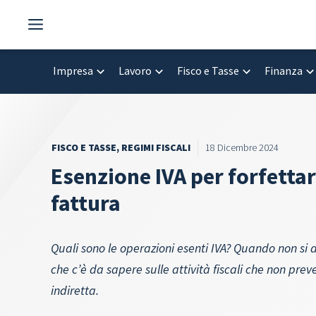
Vai
al
contenuto
Impresa
Lavoro
Fisco e Tasse
Finanza
FISCO E TASSE
,
REGIMI FISCALI
18 Dicembre 2024
Esenzione IVA per forfettari
fattura
Quali sono le operazioni esenti IVA? Quando non si a
che c’è da sapere sulle attività fiscali che non pre
indiretta.