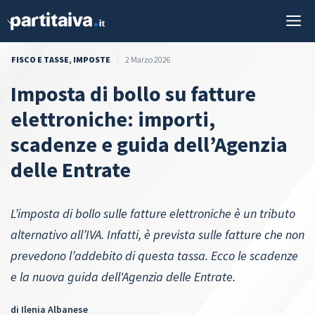
Vai
M
al
contenuto
FISCO E TASSE
,
IMPOSTE
2 Marzo 2026
Imposta di bollo su fatture
elettroniche: importi,
scadenze e guida dell’Agenzia
delle Entrate
L’imposta di bollo sulle fatture elettroniche è un tributo
alternativo all’IVA. Infatti, è prevista sulle fatture che non
prevedono l’addebito di questa tassa. Ecco le scadenze
e la nuova guida dell'Agenzia delle Entrate.
di
Ilenia Albanese