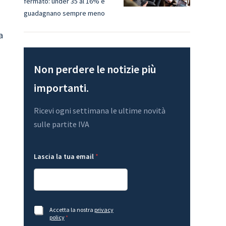
fermato: under 35 al 16% e
guadagnano sempre meno
a
Non perdere le notizie più
importanti.
Ricevi ogni settimana le ultime novità
sulle partite IVA
l
*
Lascia la tua email
*
a
A
e
c
m
c
a
e
i
t
l
t
t
a
A
Accetta la nostra
privacy
u
z
c
policy
*