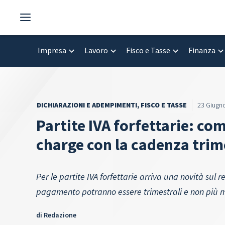
Vai
al
contenuto
Impresa
Lavoro
Fisco e Tasse
Finanza
DICHIARAZIONI E ADEMPIMENTI
,
FISCO E TASSE
23 Giugn
Partite IVA forfettarie: co
charge con la cadenza trim
Per le partite IVA forfettarie arriva una novità sul 
pagamento potranno essere trimestrali e non più me
di
Redazione