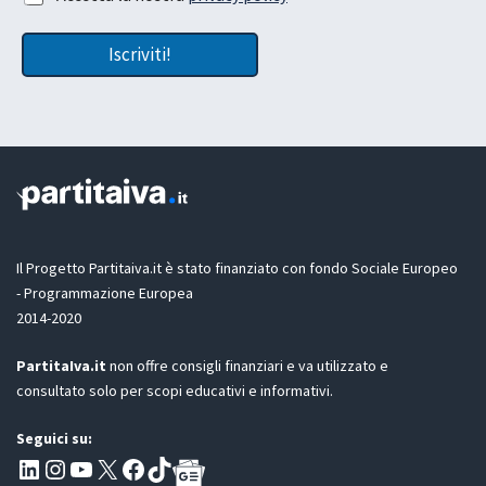
a
a
c
L
c
a
Iscriviti!
e
s
t
c
t
i
a
a
z
i
o
n
e
G
D
Il Progetto Partitaiva.it è stato finanziato con fondo Sociale Europeo
P
- Programmazione Europea
R
2014-2020
*
PartitaIva.it
non offre consigli finanziari e va utilizzato e
consultato solo per scopi educativi e informativi.
Seguici su:
Pagina LinkedIn PartitaIva
Instagram
Canale YouTube Evoluzione - Partitaiva.it
X
Segui PartitaIva su Facebook
TikTok