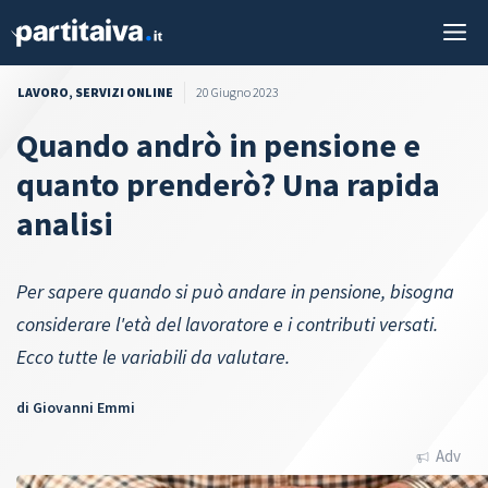
Vai
M
al
contenuto
LAVORO
,
SERVIZI ONLINE
20 Giugno 2023
Quando andrò in pensione e
quanto prenderò? Una rapida
analisi
Per sapere quando si può andare in pensione, bisogna
considerare l'età del lavoratore e i contributi versati.
Ecco tutte le variabili da valutare.
di
Giovanni Emmi
Adv