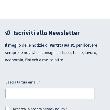
Iscriviti alla Newsletter
Il meglio delle notizie di
Partitaiva.it
, per ricevere
sempre le novità e i consigli su fisco, tasse, lavoro,
economia, fintech e molto altro.
G
L
Lascia la tua email
*
D
a
P
y
R
o
l
u
a
t
l
l
A
Accetta la nostra
privacy policy
*