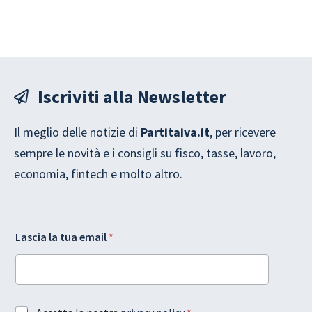
Iscriviti alla Newsletter
Il meglio delle notizie di
Partitaiva.it
, per ricevere
sempre le novità e i consigli su fisco, tasse, lavoro,
economia, fintech e molto altro.
G
Lascia la tua email
*
D
P
R
t
u
e
a
A