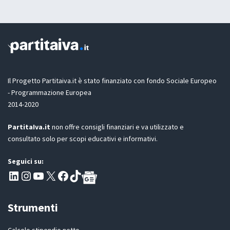
a
G
a
D
z
P
i
R
o
n
e
G
D
Il Progetto Partitaiva.it è stato finanziato con fondo Sociale Europeo
P
- Programmazione Europea
R
2014-2020
*
PartitaIva.it
non offre consigli finanziari e va utilizzato e
consultato solo per scopi educativi e informativi.
Seguici su:
Pagina LinkedIn PartitaIva
Instagram
Canale YouTube Evoluzione - Partitaiva.it
X
Segui PartitaIva su Facebook
TikTok
Strumenti
Calcolo stipendio netto