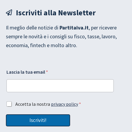
Iscriviti alla Newsletter
Il meglio delle notizie di
Partitaiva.it
, per ricevere
sempre le novità e i consigli su fisco, tasse, lavoro,
economia, fintech e molto altro.
L
*
Lascia la tua email
*
a
e
s
m
c
a
i
i
a
l
e
L
A
Accetta la nostra
privacy policy
*
m
a
c
a
s
c
i
c
Iscriviti!
e
l
i
t
l
a
t