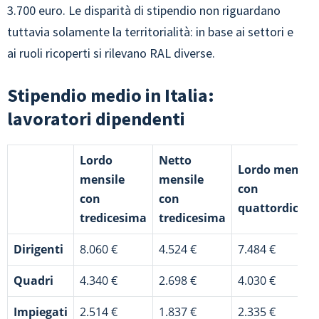
3.700 euro. Le disparità di stipendio non riguardano
tuttavia solamente la territorialità: in base ai settori e
ai ruoli ricoperti si rilevano RAL diverse.
Stipendio medio in Italia:
lavoratori dipendenti
Lordo
Netto
Lordo mensile
mensile
mensile
con
con
con
quattordices
tredicesima
tredicesima
Dirigenti
8.060 €
4.524 €
7.484 €
Quadri
4.340 €
2.698 €
4.030 €
Impiegati
2.514 €
1.837 €
2.335 €