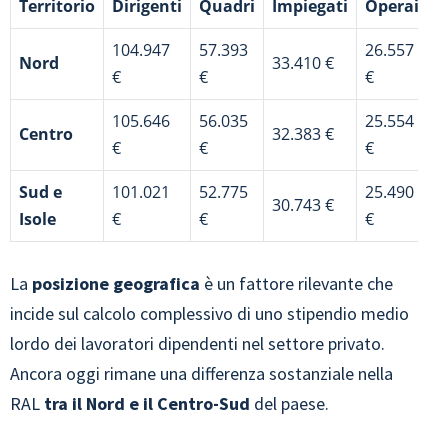
Territorio
Dirigenti
Quadri
Impiegati
Operai
104.947
57.393
26.557
Nord
33.410 €
€
€
€
105.646
56.035
25.554
Centro
32.383 €
€
€
€
Sud e
101.021
52.775
25.490
30.743 €
Isole
€
€
€
La
posizione geografica
è un fattore rilevante che
incide sul calcolo complessivo di uno stipendio medio
lordo dei lavoratori dipendenti nel settore privato.
Ancora oggi rimane una differenza sostanziale nella
RAL
tra il Nord e il Centro-Sud
del paese.