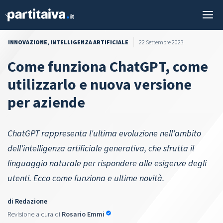
Vai
M
al
contenuto
INNOVAZIONE
,
INTELLIGENZA ARTIFICIALE
22 Settembre 2023
Come funziona ChatGPT, come
utilizzarlo e nuova versione
per aziende
ChatGPT rappresenta l'ultima evoluzione nell'ambito
dell'intelligenza artificiale generativa, che sfrutta il
linguaggio naturale per rispondere alle esigenze degli
utenti. Ecco come funziona e ultime novità.
di
Redazione
Revisione a cura di
Rosario Emmi