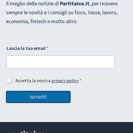
Il meglio delle notizie di
Partitaiva.it
, per ricevere
sempre le novità e i consigli su fisco, tasse, lavoro,
economia, fintech e molto altro.
e
L
Lascia la tua email
*
m
a
a
s
i
c
l
i
*
a
A
A
A
Accetta la nostra
privacy policy
*
c
c
c
c
c
c
e
e
Iscriviti!
e
t
t
t
t
t
t
a
a
a
z
z
z
i
i
i
o
o
o