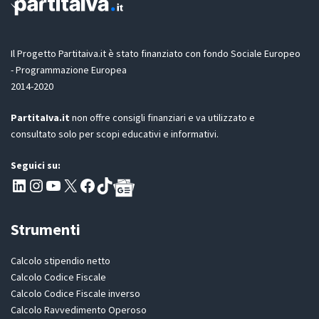
n
n
n
e
e
e
l
L
G
a
a
D
Il Progetto Partitaiva.it è stato finanziato con fondo Sociale Europeo
y
P
o
- Programmazione Europea
R
u
2014-2020
*
t
PartitaIva.it
non offre consigli finanziari e va utilizzato e
consultato solo per scopi educativi e informativi.
Seguici su:
Pagina LinkedIn PartitaIva
Instagram
Canale YouTube Evoluzione - Partitaiva.it
X
Segui PartitaIva su Facebook
TikTok
Strumenti
Calcolo stipendio netto
Calcolo Codice Fiscale
Calcolo Codice Fiscale inverso
Calcolo Ravvedimento Operoso