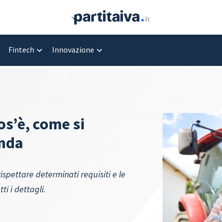
Fintech
Innovazione
os’è, come si
anda
spettare determinati requisiti e le
i i dettagli.