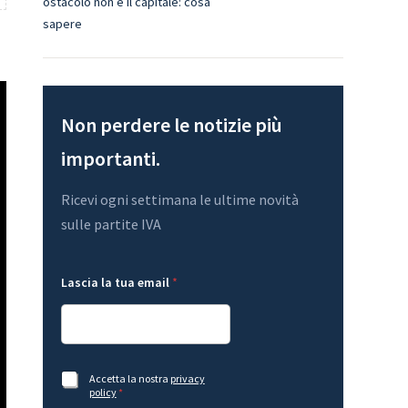
ostacolo non è il capitale: cosa
sapere
Non perdere le notizie più
importanti.
Ricevi ogni settimana le ultime novità
sulle partite IVA
t
t
Lascia la tua email
*
u
u
a
a
G
l
D
a
P
L
R
a
G
s
A
Accetta la nostra
privacy
D
c
c
policy
*