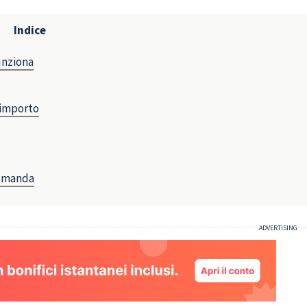
Indice
unziona
 importo
domanda