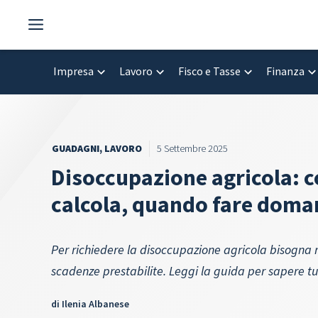
Vai
al
contenuto
Impresa
Lavoro
Fisco e Tasse
Finanza
GUADAGNI
,
LAVORO
5 Settembre 2025
Disoccupazione agricola: c
calcola, quando fare dom
Per richiedere la disoccupazione agricola bisogna ri
scadenze prestabilite. Leggi la guida per sapere tutt
di
Ilenia Albanese