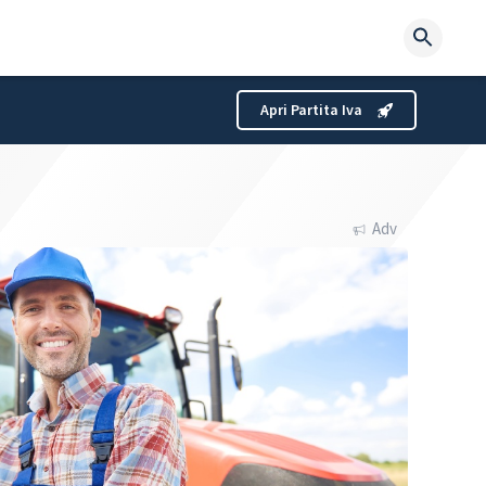
Searc
for:
Apri Partita Iva
Adv