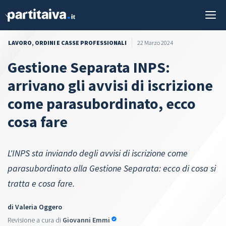
Vai
M
al
contenuto
LAVORO
,
ORDINI E CASSE PROFESSIONALI
22 Marzo 2024
Gestione Separata INPS:
arrivano gli avvisi di iscrizione
come parasubordinato, ecco
cosa fare
L'INPS sta inviando degli avvisi di iscrizione come
parasubordinato alla Gestione Separata: ecco di cosa si
tratta e cosa fare.
di
Valeria Oggero
Revisione a cura di
Giovanni Emmi