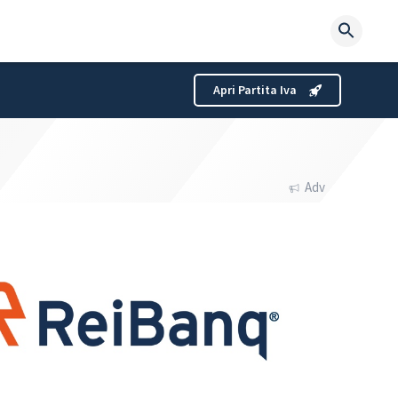
Searc
for:
Apri Partita Iva
Adv