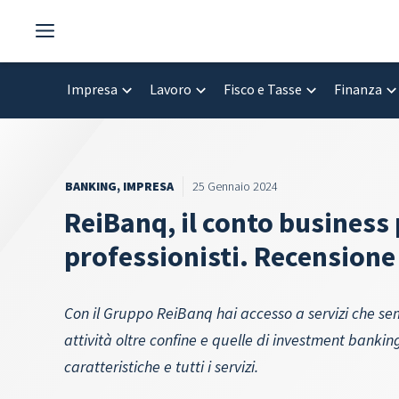
Vai
al
contenuto
Impresa
Lavoro
Fisco e Tasse
Finanza
BANKING
,
IMPRESA
25 Gennaio 2024
ReiBanq, il conto business 
professionisti. Recensione
Con il Gruppo ReiBanq hai accesso a servizi che sem
attività oltre confine e quelle di investment bankin
caratteristiche e tutti i servizi.