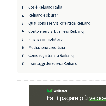
Cos’è ReiBanq Italia
ReiBanq è sicura?
Quali sono i servizi offerti da ReiBanq
Conto e servizi business ReiBanq
Finanza immobiliare
Mediazione creditizia
Come registrarsi a ReiBanq
I vantaggi dei servizi ReiBanq