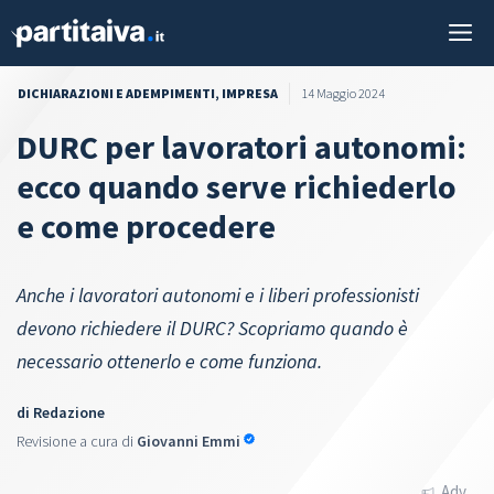
Vai
M
al
contenuto
DICHIARAZIONI E ADEMPIMENTI
,
IMPRESA
14 Maggio 2024
DURC per lavoratori autonomi:
ecco quando serve richiederlo
e come procedere
Anche i lavoratori autonomi e i liberi professionisti
devono richiedere il DURC? Scopriamo quando è
necessario ottenerlo e come funziona.
di
Redazione
Revisione a cura di
Giovanni Emmi
Adv