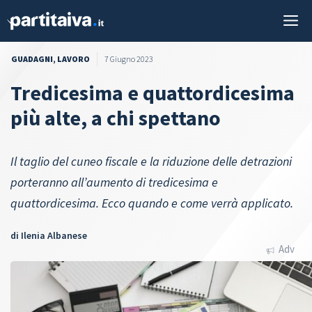
Vai
M
al
contenuto
GUADAGNI
,
LAVORO
7 Giugno 2023
Tredicesima e quattordicesima
più alte, a chi spettano
Il taglio del cuneo fiscale e la riduzione delle detrazioni
porteranno all’aumento di tredicesima e
quattordicesima. Ecco quando e come verrà applicato.
di
Ilenia Albanese
Adv