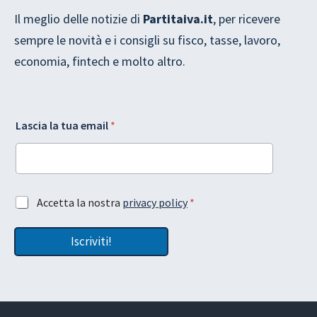
Il meglio delle notizie di
Partitaiva.it
, per ricevere
sempre le novità e i consigli su fisco, tasse, lavoro,
economia, fintech e molto altro.
L
Lascia la tua email
*
a
s
c
i
a
e
l
A
Accetta la nostra
privacy policy
*
m
a
c
a
G
c
i
D
Iscriviti!
e
l
P
t
A
R
t
c
a
c
z
e
i
t