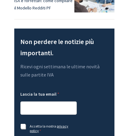
ISA e forfettari: come compilare
il Modello Redditi PF
Non perdere le notizie più
importanti.
Ricevi ogni settimana le ultime novità
sulle partite IVA
L
L
Lascia la tua email
*
a
a
y
s
o
c
u
i
t
a
L
*
a
*
A
Accetta la nostra
privacy
s
A
c
policy
*