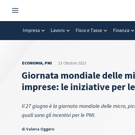
Vai
al
contenuto
Impresa
Lavoro
Fisco e Tasse
Finanza
ECONOMIA
,
PMI
23 Ottobre 2023
Giornata mondiale delle mi
imprese: le iniziative per l
Il 27 giugno è la giornata mondiale delle micro, pi
quali sono gli incentivi per le PMI.
di
Valeria Oggero