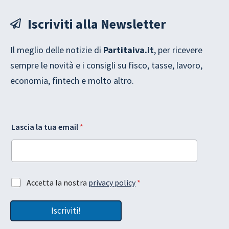
Iscriviti alla Newsletter
Il meglio delle notizie di
Partitaiva.it
, per ricevere
sempre le novità e i consigli su fisco, tasse, lavoro,
economia, fintech e molto altro.
G
t
Lascia la tua email
*
D
u
P
a
R
L
A
a
c
s
c
c
A
Accetta la nostra
privacy policy
*
e
i
c
t
a
c
t
e
Iscriviti!
e
a
m
t
z
a