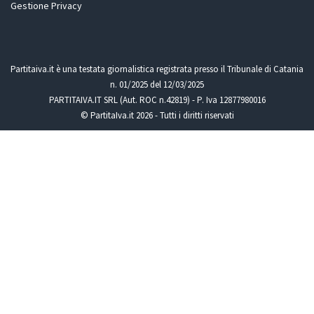
Gestione Privacy
Partitaiva.it è una testata giornalistica registrata presso il Tribunale di Catania
n. 01/2025 del 12/03/2025
PARTITAIVA.IT SRL (Aut. ROC n.42819) - P. Iva 12877980016
© PartitaIva.it 2026 - Tutti i diritti riservati