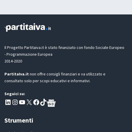
t
i
i
a
o
l
z
n
t
i
e
u
o
t
a
n
u
e
a
G
D
Il Progetto Partitaiva.it è stato finanziato con fondo Sociale Europeo
P
- Programmazione Europea
R
2014-2020
*
PartitaIva.it
non offre consigli finanziari e va utilizzato e
consultato solo per scopi educativi e informativi.
Seguici su:
Pagina LinkedIn PartitaIva
Instagram
Canale YouTube Evoluzione - Partitaiva.it
X
Segui PartitaIva su Facebook
TikTok
Strumenti