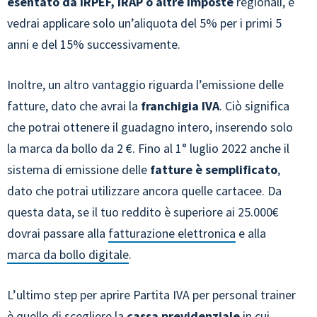
esentato da IRPEF, IRAP o altre imposte
regionali, e
vedrai applicare solo un’aliquota del 5% per i primi 5
anni e del 15% successivamente.
Inoltre, un altro vantaggio riguarda l’emissione delle
fatture, dato che avrai la
franchigia IVA
. Ciò significa
che potrai ottenere il guadagno intero, inserendo solo
la marca da bollo da 2 €. Fino al 1° luglio 2022 anche il
sistema di emissione delle
fatture è semplificato
,
dato che potrai utilizzare ancora quelle cartacee. Da
questa data, se il tuo reddito è superiore ai 25.000€
dovrai passare alla
fatturazione elettronica
e alla
marca da bollo digitale
.
L’ultimo step per aprire Partita IVA per personal trainer
è quello di scegliere la
cassa previdenziale
in cui