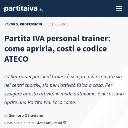
Vai
M
al
contenuto
LAVORO
,
PROFESSIONI
10 Luglio 2023
Partita IVA personal trainer:
come aprirla, costi e codice
ATECO
La figura del personal trainer è sempre più ricercata sia
nei centri sportivi, sia per l’attività fisica a casa. Per
svolgere questa attività in modo autonomo, è necessario
aprire una Partita Iva. Ecco come.
di
Gennaro Ottaviano
Revisione a cura di
Giovanni Emmi