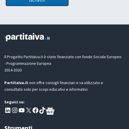
Iscriviti!
e
l
n
t
e
t
G
a
D
z
P
i
R
o
*
n
e
G
D
Il Progetto Partitaiva.it è stato finanziato con fondo Sociale Europeo
P
- Programmazione Europea
R
2014-2020
*
PartitaIva.it
non offre consigli finanziari e va utilizzato e
consultato solo per scopi educativi e informativi.
Seguici su:
Pagina LinkedIn PartitaIva
Instagram
Canale YouTube Evoluzione - Partitaiva.it
X
Segui PartitaIva su Facebook
TikTok
Strumenti