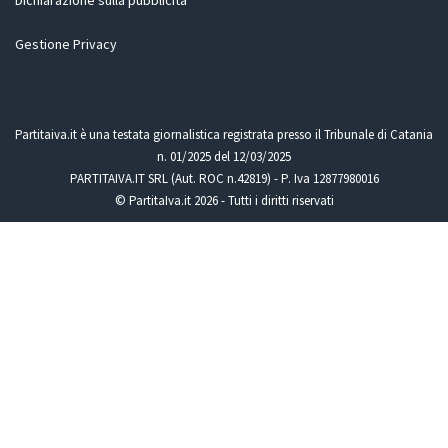
Dichiarazione sulla pubblicità
Gestione Privacy
Partitaiva.it è una testata giornalistica registrata presso il Tribunale di Catania
n. 01/2025 del 12/03/2025
PARTITAIVA.IT SRL (Aut. ROC n.42819) - P. Iva 12877980016
© PartitaIva.it 2026 - Tutti i diritti riservati