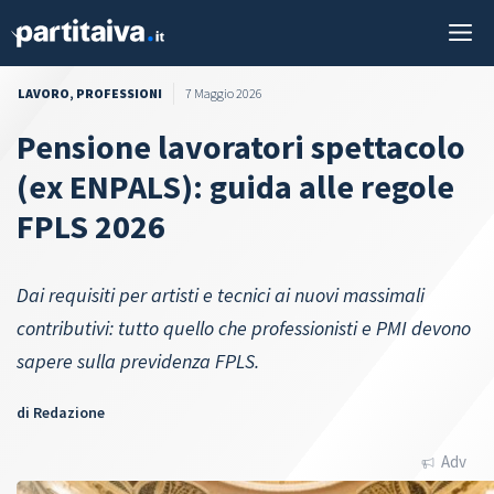
Vai
M
al
contenuto
LAVORO
,
PROFESSIONI
7 Maggio 2026
Pensione lavoratori spettacolo
(ex ENPALS): guida alle regole
FPLS 2026
Dai requisiti per artisti e tecnici ai nuovi massimali
contributivi: tutto quello che professionisti e PMI devono
sapere sulla previdenza FPLS.
di
Redazione
Adv