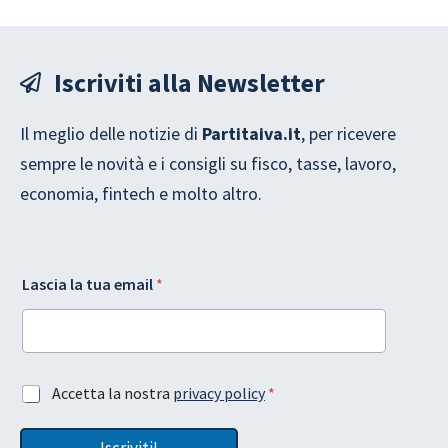
Iscriviti alla Newsletter
Il meglio delle notizie di
Partitaiva.it
, per ricevere
sempre le novità e i consigli su fisco, tasse, lavoro,
economia, fintech e molto altro.
G
A
Lascia la tua email
*
D
c
P
c
R
e
l
t
a
t
e
a
A
Accetta la nostra
privacy policy
*
m
z
c
a
i
c
i
o