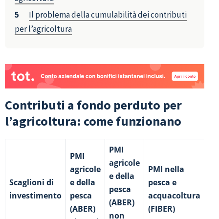
Il problema della cumulabilità dei contributi
per l’agricoltura
Contributi a fondo perduto per
l’agricoltura: come funzionano
PMI
PMI
agricole
agricole
PMI nella
e della
Scaglioni di
e della
pesca e
pesca
investimento
pesca
acquacoltura
(ABER)
(ABER)
(FIBER)
non