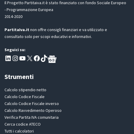
D
Il Progetto Partitaiva.it è stato finanziato con fondo Sociale Europeo
P
- Programmazione Europea
R
2014-2020
*
PartitaIva.it
non offre consigli finanziari e va utilizzato e
consultato solo per scopi educativi e informativi.
Seguici su:
Pagina LinkedIn PartitaIva
Instagram
Canale YouTube Evoluzione - Partitaiva.it
X
Segui PartitaIva su Facebook
TikTok
Strumenti
Calcolo stipendio netto
Calcolo Codice Fiscale
Calcolo Codice Fiscale inverso
Calcolo Ravvedimento Operoso
Verifica Partita IVA comunitaria
Cerca codice ATECO
Tutti i calcolatori