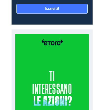
A
c
c
c
c
e
Iscriviti!
c
e
t
e
t
t
t
t
a
t
a
z
a
z
i
z
i
o
i
o
n
o
n
e
n
e
G
e
D
P
R
*