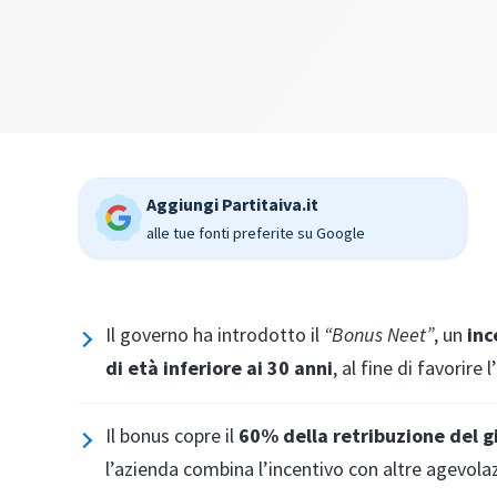
Aggiungi Partitaiva.it
alle tue fonti preferite su Google
Il governo ha introdotto il
“Bonus Neet”
, un
inc
di età inferiore ai 30 anni
, al fine di favorire
Il bonus copre il
60% della retribuzione del 
l’azienda combina l’incentivo con altre agevolaz