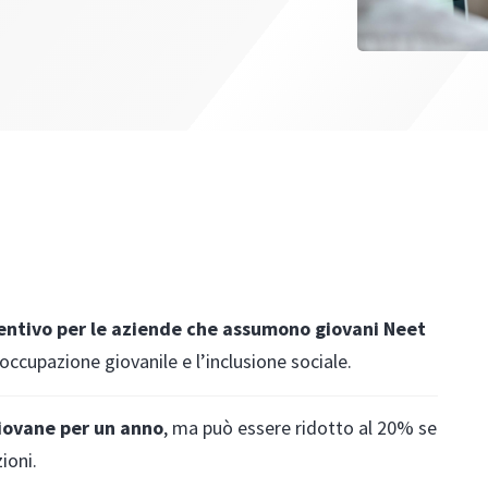
entivo per le aziende che assumono giovani Neet
 l’occupazione giovanile e l’inclusione sociale.
giovane per un anno
, ma può essere ridotto al 20% se
ioni.