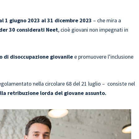
l 1 giugno 2023 al 31 dicembre 2023
– che mira a
der 30 considerati Neet
, cioè giovani non impegnati in
so di disoccupazione giovanile
e promuovere l’inclusione
egolamentato nella circolare 68 del 21 luglio – consiste nel
lla retribuzione lorda del giovane assunto.