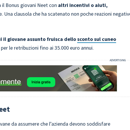
a il Bonus giovani Neet con
altri incentivi o aiuti,
ne. Una clausola che ha scatenato non poche reazioni negativ
i il giovane assunto fruisca dello
sconto sul cuneo
er le retribuzioni fino ai 35.000 euro annui.
eet
giovane da assumere che l’azienda devono soddisfare