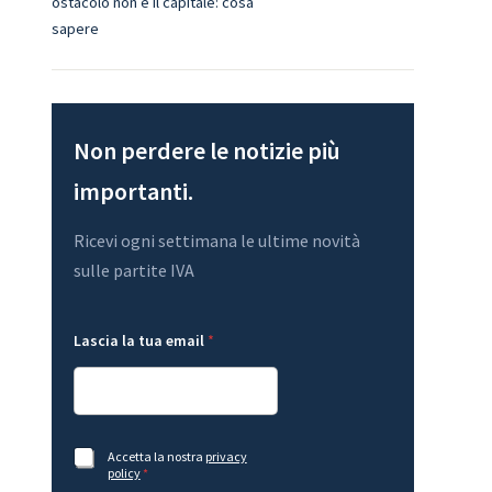
ostacolo non è il capitale: cosa
sapere
Non perdere le notizie più
importanti.
Ricevi ogni settimana le ultime novità
sulle partite IVA
L
L
Lascia la tua email
*
a
a
s
s
c
c
i
i
a
a
t
*
u
*
A
Accetta la nostra
privacy
a
A
c
policy
*