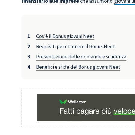
finanziario alle imprese
che assumono
giovani u
Cos’è il Bonus giovani Neet
Requisiti per ottenere il Bonus Neet
Presentazione delle domande e scadenza
Benefici e sfide del Bonus giovani Neet