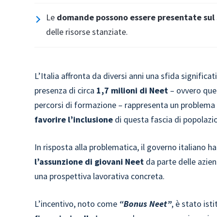
Le
domande possono essere presentate sul si
delle risorse stanziate.
L’Italia affronta da diversi anni una sfida significa
presenza di circa
1,7 milioni di Neet
– ovvero que
percorsi di formazione – rappresenta un problema s
favorire l’inclusione
di questa fascia di popolazi
In risposta alla problematica, il governo italiano h
l’assunzione di giovani Neet
da parte delle azien
una prospettiva lavorativa concreta.
L’incentivo, noto come
“Bonus Neet”
, è stato ist