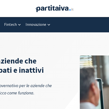
Fintech
Innovazione
aziende che
ti e inattivi
governativo per le aziende che
 Ecco come funziona.