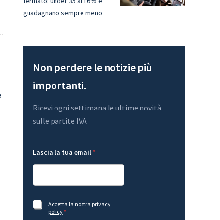
fermato: under 35 al 16% e
guadagnano sempre meno
Non perdere le notizie più
importanti.
e
Ricevi ogni settimana le ultime novità
sulle partite IVA
G
Lascia la tua email
*
D
P
R
A
c
c
*
e
A
Accetta la nostra
privacy
*
t
c
policy
*
*