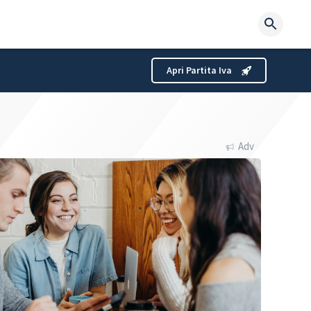
Searc
for:
Apri Partita Iva
Adv