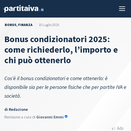
Vai
M
al
contenuto
BONUS
,
FINANZA
10 Luglio 2025
Bonus condizionatori 2025:
come richiederlo, l’importo e
chi può ottenerlo
Cos'è il bonus condizionatori e come ottenerlo: è
disponibile sia per le persone fisiche che per partite IVA e
società.
di
Redazione
Revisione a cura di
Giovanni Emmi
Adv