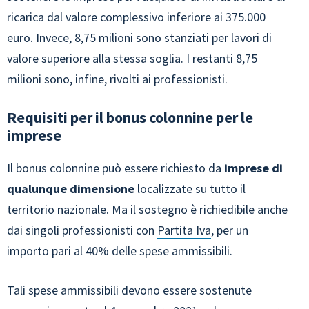
ricarica dal valore complessivo inferiore ai 375.000
euro. Invece, 8,75 milioni sono stanziati per lavori di
valore superiore alla stessa soglia. I restanti 8,75
milioni sono, infine, rivolti ai professionisti.
Requisiti per il bonus colonnine per le
imprese
Il bonus colonnine può essere richiesto da
imprese di
qualunque dimensione
localizzate su tutto il
territorio nazionale. Ma il sostegno è richiedibile anche
dai singoli professionisti con
Partita Iva
, per un
importo pari al 40% delle spese ammissibili.
Tali spese ammissibili devono essere sostenute