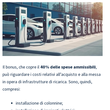
Il bonus, che copre il
40% delle spese ammissibili
,
può riguardare i costi relativi all’acquisto e alla messa
in opera di infrastrutture di ricarica. Sono, quindi,
compresi:
installazione di colonnine;