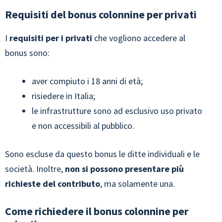
Requisiti del bonus colonnine per privati
I
requisiti per i privati
che vogliono accedere al
bonus sono:
aver compiuto i 18 anni di età;
risiedere in Italia;
le infrastrutture sono ad esclusivo uso privato
e non accessibili al pubblico.
Sono escluse da questo bonus le ditte individuali e le
società. Inoltre,
non si possono presentare più
richieste del contributo
, ma solamente una.
Come richiedere il bonus colonnine per