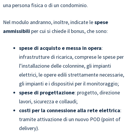
una persona fisica o di un condominio.
Nel modulo andranno, inoltre, indicate le
spese
ammissibili
per cui si chiede il bonus, che sono:
spese di acquisto e messa in opera
:
infrastrutture di ricarica, comprese le spese per
l’installazione delle colonnine, gli impianti
elettrici, le opere edili strettamente necessarie,
gli impianti e i dispositivi per il monitoraggio;
spese di progettazione
: progetto, direzione
lavori, sicurezza e collaudi;
costi per la connessione alla rete elettrica
:
tramite attivazione di un nuovo POD (point of
delivery).