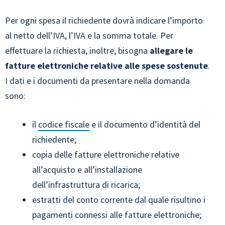
Per ogni spesa il richiedente dovrà indicare l’importo
al netto dell’IVA, l’IVA e la somma totale. Per
effettuare la richiesta, inoltre, bisogna
allegare le
fatture elettroniche relative alle spese sostenute
.
I dati e i documenti da presentare nella domanda
sono:
il
codice fiscale
e il documento d’identità del
richiedente;
copia delle fatture elettroniche relative
all’acquisto e all’installazione
dell’infrastruttura di ricarica;
estratti del conto corrente dal quale risultino i
pagamenti connessi alle fatture elettroniche;