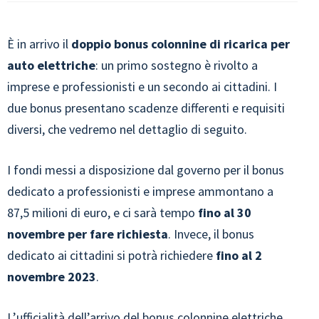
È in arrivo il
doppio
bonus colonnine di ricarica per
auto elettriche
: un primo sostegno è rivolto a
imprese e professionisti e un secondo ai cittadini. I
due bonus presentano scadenze differenti e requisiti
diversi, che vedremo nel dettaglio di seguito.
I fondi messi a disposizione dal governo per il bonus
dedicato a professionisti e imprese ammontano a
87,5 milioni di euro, e ci sarà tempo
fino al 30
novembre per fare richiesta
. Invece, il bonus
dedicato ai cittadini si potrà richiedere
fino al 2
novembre 2023
.
L’ufficialità dell’arrivo del bonus colonnine elettriche