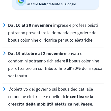
alle tue fonti preferite su Google
Dal 10 al 30 novembre
imprese e professionisti
potranno presentare la domanda per godere del
bonus colonnine di ricarica per auto elettriche.
Dal 19 ottobre al 2 novembre
privati e
condomini potranno richiedere il bonus colonnine
per ottenere un contributo fino all’80% della spesa
sostenuta.
L’obiettivo del governo sui bonus dedicati alle
colonnine elettriche è quello di
incentivare la
crescita della mobilità elettrica nel Paese
.