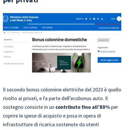
Il secondo bonus colonnine elettriche del 2023 è quello
rivolto ai privati, e fa parte dell’ecobonus auto. Il
sostegno consiste in un
contributo fino all’80%
per
coprire le spese di acquisto e posa in opera di
infrastrutture di ricarica sostenute da utenti