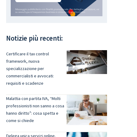
Notizie più recenti:
Certificare il tax control
framework, nuova
specializzazione per
commercialisti e avvocati:
requisiti e scadenze
Malattia con partita IVA, “Molti
professionisti non sanno a cosa
hanno diritto”: cosa spetta e
come si chiede
Delega unica servizi online,