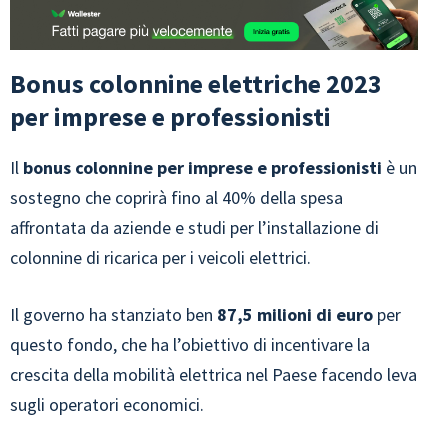
Bonus colonnine elettriche 2023
per imprese e professionisti
Il
bonus colonnine per imprese e professionisti
è un
sostegno che coprirà fino al 40% della spesa
affrontata da aziende e studi per l’installazione di
colonnine di ricarica per i veicoli elettrici.
Il governo ha stanziato ben
87,5 milioni di euro
per
questo fondo, che ha l’obiettivo di incentivare la
crescita della mobilità elettrica nel Paese facendo leva
sugli operatori economici.