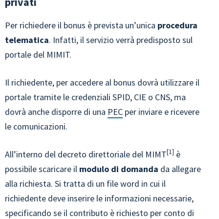
privati
Per richiedere il bonus è prevista un’unica
procedura
telematica
. Infatti, il servizio verrà predisposto sul
portale del MIMIT.
Il richiedente, per accedere al bonus dovrà utilizzare il
portale tramite le credenziali SPID, CIE o CNS, ma
dovrà anche disporre di una
PEC
per inviare e ricevere
le comunicazioni.
1
All’interno del decreto direttoriale del MIMT
è
possibile scaricare il
modulo di domanda
da allegare
alla richiesta. Si tratta di un file word in cui il
richiedente deve inserire le informazioni necessarie,
specificando se il contributo è richiesto per conto di