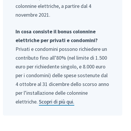
colonnine elettriche, a partire dal 4
novembre 2021.
In cosa consiste il bonus colonnine
elettriche per privati e condomini?
Privati e condomini possono richiedere un
contributo fino all’80% (nel limite di 1.500
euro per richiedente singolo, e 8.000 euro
per i condomini) delle spese sostenute dal
4 ottobre al 31 dicembre dello scorso anno
per l’installazione delle colonnine
elettriche.
Scopri di più qui.