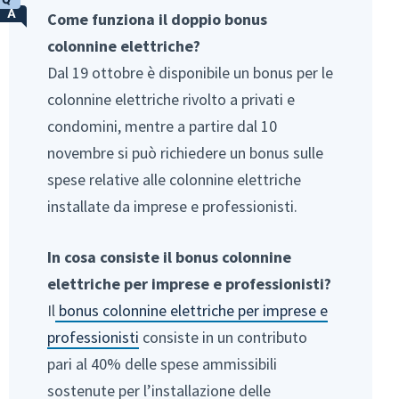
Come funziona il doppio bonus
colonnine elettriche?
Dal 19 ottobre è disponibile un bonus per le
colonnine elettriche rivolto a privati e
condomini, mentre a partire dal 10
novembre si può richiedere un bonus sulle
spese relative alle colonnine elettriche
installate da imprese e professionisti.
In cosa consiste il bonus colonnine
elettriche per imprese e professionisti?
Il
bonus colonnine elettriche per imprese e
professionisti
consiste in un contributo
pari al 40% delle spese ammissibili
sostenute per l’installazione delle