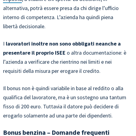
alternativa, potrà essere presa da chi dirige l’ufficio
interno di competenza. L’azienda ha quindi piena
libertà decisionale.
I
lavoratori inoltre non sono obbligati neanche a
presentare il proprio ISEE
o altra documentazione: è
l’azienda a verificare che rientrino nei limiti e nei
requisiti della misura per erogare il credito.
Il bonus non è quindi variabile in base al reddito o alla
qualifica del lavoratore, ma è un sostegno una tantum
fisso di 200 euro. Tuttavia il datore può decidere di
erogarlo solamente ad una parte dei dipendenti.
Bonus benzina – Domande frequenti