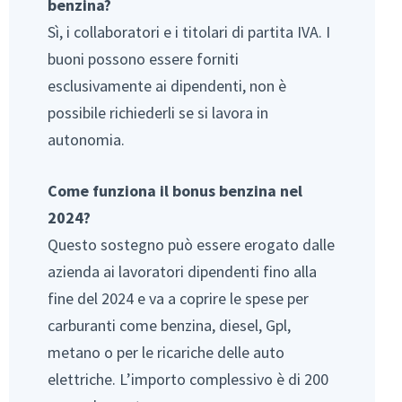
benzina?
Sì, i collaboratori e i titolari di partita IVA. I
buoni possono essere forniti
esclusivamente ai dipendenti, non è
possibile richiederli se si lavora in
autonomia.
Come funziona il bonus benzina nel
2024?
Questo sostegno può essere erogato dalle
azienda ai lavoratori dipendenti fino alla
fine del 2024 e va a coprire le spese per
carburanti come benzina, diesel, Gpl,
metano o per le ricariche delle auto
elettriche. L’importo complessivo è di 200