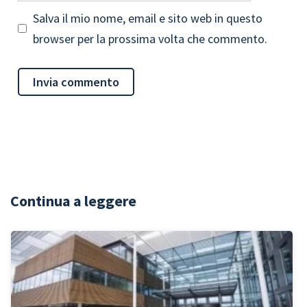
Salva il mio nome, email e sito web in questo
browser per la prossima volta che commento.
Continua a leggere