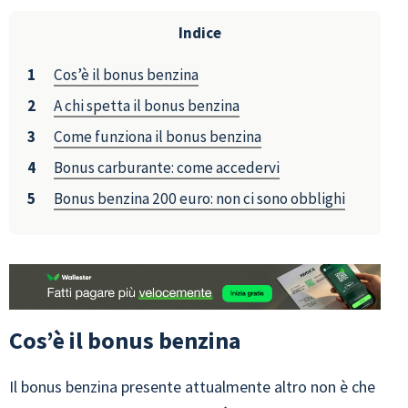
Indice
Cos’è il bonus benzina
A chi spetta il bonus benzina
Come funziona il bonus benzina
Bonus carburante: come accedervi
Bonus benzina 200 euro: non ci sono obblighi
Cos’è il bonus benzina
Il bonus benzina presente attualmente altro non è che