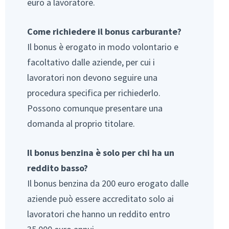
euro a lavoratore.
Come richiedere il bonus carburante?
Il bonus è erogato in modo volontario e
facoltativo dalle aziende, per cui i
lavoratori non devono seguire una
procedura specifica per richiederlo.
Possono comunque presentare una
domanda al proprio titolare.
Il bonus benzina è solo per chi ha un
reddito basso?
Il bonus benzina da 200 euro erogato dalle
aziende può essere accreditato solo ai
lavoratori che hanno un reddito entro