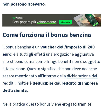
non possono riceverlo.
Come funziona il bonus benzina
Il bonus benzina è un
voucher dell’importo di 200
euro
: è a tutti gli effetti una erogazione aggiuntiva
allo stipendio, ma come fringe benefit non è soggetto
a tassazione. Questo significa che non deve neanche
essere menzionato all’interno della
dichiarazione dei
redditi.
Inoltre è
deducibile dal reddito di impresa
dell’azienda.
Nella pratica questo bonus viene erogato tramite