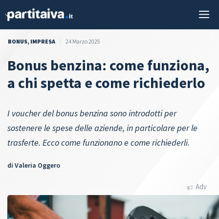
Vai
M
al
contenuto
BONUS
,
IMPRESA
24 Marzo 2025
Bonus benzina: come funziona,
a chi spetta e come richiederlo
I voucher del bonus benzina sono introdotti per
sostenere le spese delle aziende, in particolare per le
trasferte. Ecco come funzionano e come richiederli.
di
Valeria Oggero
Adv