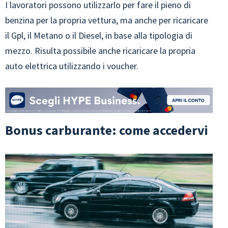
I lavoratori possono utilizzarlo per fare il pieno di
benzina per la propria vettura, ma anche per ricaricare
il Gpl, il Metano o il Diesel, in base alla tipologia di
mezzo. Risulta possibile anche ricaricare la propria
auto elettrica utilizzando i voucher.
Bonus carburante: come accedervi