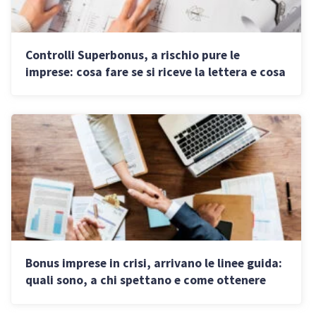
Controlli Superbonus, a rischio pure le
imprese: cosa fare se si riceve la lettera e cosa
cambia per gli immobili in leasing
Bonus imprese in crisi, arrivano le linee guida:
quali sono, a chi spettano e come ottenere
sconti su sanzioni e IVA