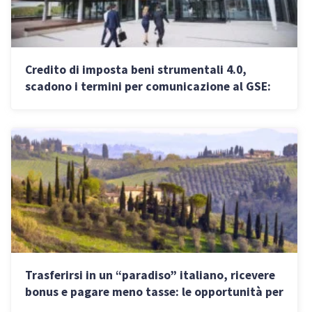
Credito di imposta beni strumentali 4.0,
scadono i termini per comunicazione al GSE:
come non perdere l’agevolazione
Trasferirsi in un “paradiso” italiano, ricevere
bonus e pagare meno tasse: le opportunità per
PMI e professionisti