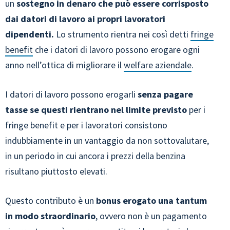
un
sostegno in denaro che può essere corrisposto
dai datori di lavoro ai propri lavoratori
dipendenti.
Lo strumento rientra nei così detti
fringe
benefit
che i datori di lavoro possono erogare ogni
anno nell’ottica di migliorare il
welfare aziendale
.
I datori di lavoro possono erogarli
senza pagare
tasse se questi rientrano nel limite previsto
per i
fringe benefit e per i lavoratori consistono
indubbiamente in un vantaggio da non sottovalutare,
in un periodo in cui ancora i prezzi della benzina
risultano piuttosto elevati.
Questo contributo è un
bonus erogato una tantum
in modo straordinario
, ovvero non è un pagamento