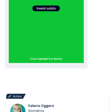
Autore
Valeria Oggero
Giornalista