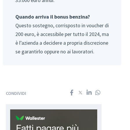
35.000 euro annui.
Quando arriva il bonus benzina?
Questo sostegno, corrisposto in voucher di
200 euro, è accessibile per tutto il 2024, ma
è l’azienda a decidere a propria discrezione
se garantirlo oppure no ai lavoratori.
CONDIVIDI