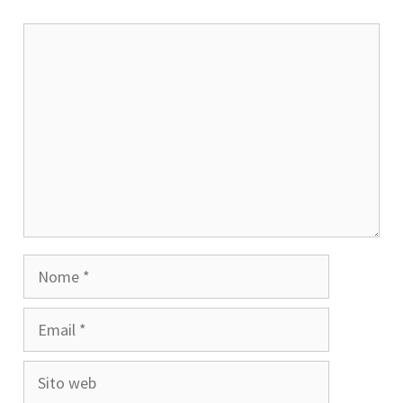
Commento
Nome
Email
Sito
web