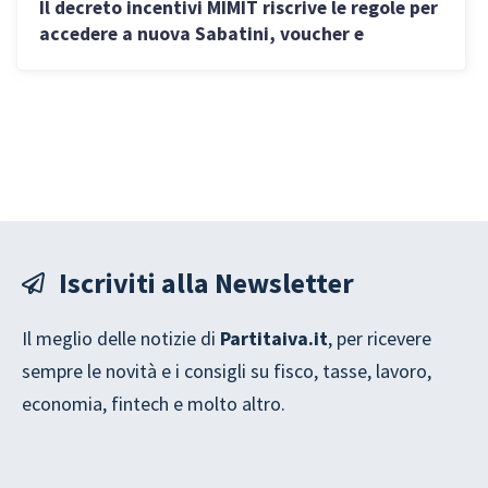
Il decreto incentivi MIMIT riscrive le regole per
accedere a nuova Sabatini, voucher e
contratti di sviluppo: cosa cambia
Iscriviti alla Newsletter
Il meglio delle notizie di
Partitaiva.it
, per ricevere
sempre le novità e i consigli su fisco, tasse, lavoro,
economia, fintech e molto altro.
G
*