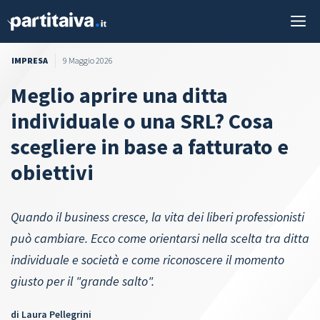
Vai
M
al
contenuto
IMPRESA
9 Maggio 2026
Meglio aprire una ditta
individuale o una SRL? Cosa
scegliere in base a fatturato e
obiettivi
Quando il business cresce, la vita dei liberi professionisti
può cambiare. Ecco come orientarsi nella scelta tra ditta
individuale e società e come riconoscere il momento
giusto per il "grande salto".
di
Laura Pellegrini