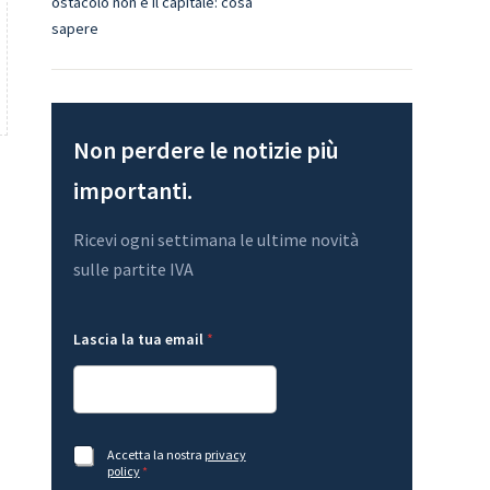
ostacolo non è il capitale: cosa
sapere
Non perdere le notizie più
importanti.
Ricevi ogni settimana le ultime novità
sulle partite IVA
*
t
Lascia la tua email
*
t
u
u
a
a
e
A
m
c
a
c
i
e
l
A
Accetta la nostra
privacy
t
l
c
policy
*