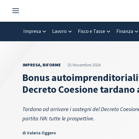
Vai
al
contenuto
Impresa
Lavoro
Fisco e Tasse
Finanza
IMPRESA
,
RIFORME
25 Novembre 2024
Bonus autoimprenditorialit
Decreto Coesione tardano 
Tardano ad arrivare i sostegni del Decreto Coesion
partita IVA: tutte le prospettive.
di
Valeria Oggero