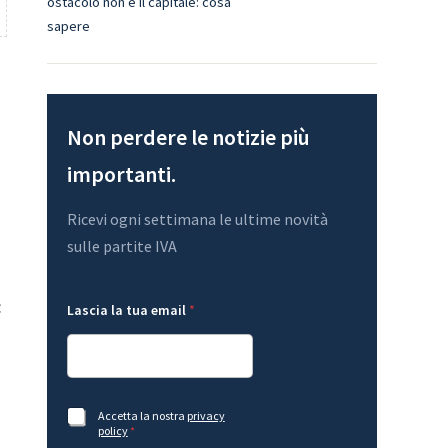
ostacolo non è il capitale: cosa
sapere
Non perdere le notizie più
importanti.
Ricevi ogni settimana le ultime novità
sulle partite IVA
t
:
Lascia la tua email
*
u
a
L
a
s
c
*
i
A
Accetta la nostra
privacy
L
a
c
policy
*
a