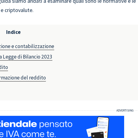
 guida siamo andati a esaminare quali sono le normative e le
 e criptovalute.
Indice
azione e contabilizzazione
la Legge di Bilancio 2023
dito
ormazione del reddito