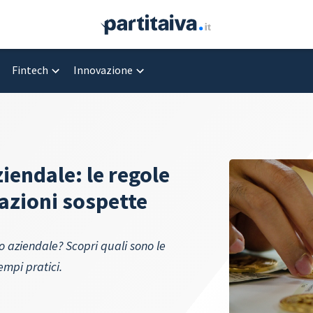
Fintech
Innovazione
ziendale: le regole
razioni sospette
io aziendale? Scopri quali sono le
empi pratici.