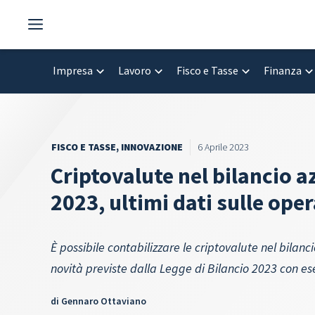
Vai
al
contenuto
Impresa
Lavoro
Fisco e Tasse
Finanza
FISCO E TASSE
,
INNOVAZIONE
6 Aprile 2023
Criptovalute nel bilancio a
2023, ultimi dati sulle ope
È possibile contabilizzare le criptovalute nel bilanc
novità previste dalla Legge di Bilancio 2023 con es
di
Gennaro Ottaviano