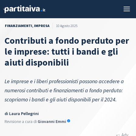
Vai
M
al
contenuto
FINANZIAMENTI
,
IMPRESA
10 Agosto 2025
Contributi a fondo perduto per
le imprese: tutti i bandi e gli
aiuti disponibili
Le imprese e i liberi professionisti possono accedere a
numerosi contributi e finanziamenti a fondo perduto:
scopriamo i bandi e gli aiuti disponibili per il 2024.
di
Laura Pellegrini
Revisione a cura di
Giovanni Emmi
Adv