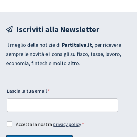
Iscriviti alla Newsletter
Il meglio delle notizie di
Partitaiva.it
, per ricevere
sempre le novità e i consigli su fisco, tasse, lavoro,
economia, fintech e molto altro.
t
L
Lascia la tua email
*
u
a
a
s
t
c
u
i
a
a
t
l
A
Accetta la nostra
privacy policy
*
u
a
c
a
e
c