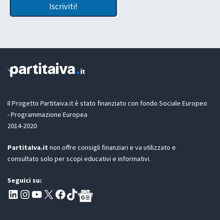
m
Iscriviti!
e
a
t
i
t
l
a
z
i
o
n
e
G
D
Il Progetto Partitaiva.it è stato finanziato con fondo Sociale Europeo
P
- Programmazione Europea
R
2014-2020
*
PartitaIva.it
non offre consigli finanziari e va utilizzato e
consultato solo per scopi educativi e informativi.
Seguici su:
Pagina LinkedIn PartitaIva
Instagram
Canale YouTube Evoluzione - Partitaiva.it
X
Segui PartitaIva su Facebook
TikTok