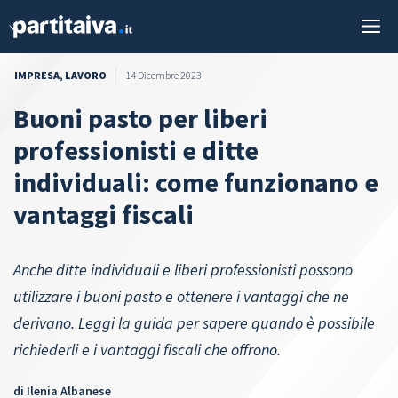
Vai
M
al
contenuto
IMPRESA
,
LAVORO
14 Dicembre 2023
Buoni pasto per liberi
professionisti e ditte
individuali: come funzionano e
vantaggi fiscali
Anche ditte individuali e liberi professionisti possono
utilizzare i buoni pasto e ottenere i vantaggi che ne
derivano. Leggi la guida per sapere quando è possibile
richiederli e i vantaggi fiscali che offrono.
di
Ilenia Albanese